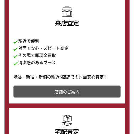
来店査定
駅近で便利
対面で安心・スピード査定
その場で即現金買取
清潔感のあるブース
渋谷・新宿・新橋の駅近3店舗での対面安心査定！
その場で現金買取致します。渋谷本店では、時計販売の
店舗を併設しており、下取りに出してお得に新しい時計
店舗のご案内
の購入もできます♪
宅配査定