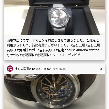
渋谷本店にてオーデマピゲを買戻しさせて頂きました。 当店をご
利用頂きまして、誠に有難うございました。 #宝石広場 #宝石広場
買取り #腕時計 #時計 #宝石買取り #査定 #housekihiroba #watch
#jewelry #宅配買取 #宅配買取キット #オーデマピゲ
宝石広場 買取
houseki_kaitori
2025/07/02