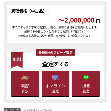
買取価格（中古品）：
〜2,000,000
円
専門スタッフが丁寧に査定し、安心・納得の価格をご案内いたします。
最短でその日のうちに現金でのお渡しが可能です。
※価格はお品物の状態や時期、在庫数により変動いたします。
査定
をする
LINE
オンライン
宅配
査定
査定
査定
オーデマ ピゲ
ロイヤルオーク オフショア