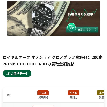
ロイヤルオーク オフショア クロノグラフ 銀座限定200本
26180ST.OO.D101CR.01の買取金額推移
1件の価格データ
中古品
中古品
未使用
日付
買取価格
前回比
買取価