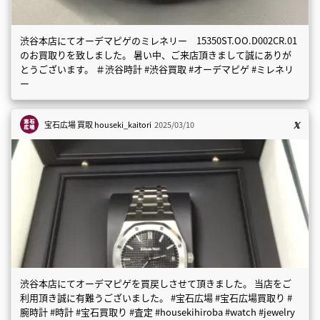
渋谷本店にてオーデマピゲのミレネリー 15350ST.OO.D002CR.01
のお買取りを致しました。 暑い中、ご来店頂きまして誠にありが
とうございます。 ＃渋谷時計 #渋谷買取 #オーデマピゲ #ミレネリ
ー
宝石広場 買取
houseki_kaitori
2025/03/10
渋谷本店にてオーデマピゲを買戻しさせて頂きました。 当店をご
利用頂き誠に有難うございました。 #宝石広場 #宝石広場買取り #
腕時計 #時計 #宝石買取り #査定 #housekihiroba #watch #jewelry