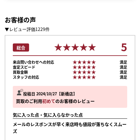
お客様の声
▼レビュー評価1229件
5
★★★★★
★★★★★
総合
★★★★★
★★★★★
来店問い合わせへの対応
満足
★★★★★
★★★★★
査定スピード
満足
★★★★★
★★★★★
買取金額
満足
★★★★★
★★★★★
スタッフの対応
満足
投稿日 2024/10/27
新橋店
買取のご利用
初めて
のお客様のレビュー
気に入った点・気に入らなかった点
メールのレスポンスが早く来店時も値段が落ちなくスムー
ズ