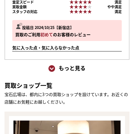
★★★★★
★★★★★
査定スピード
満足
★★★★★
★★★★★
買取金額
やや満足
★★★★★
★★★★★
スタッフの対応
満足
投稿日 2024/10/25
新宿店
買取のご利用
初めて
のお客様のレビュー
気に入った点・気に入らなかった点
もっと見る
買取ショップ一覧
宝石広場は、都内に3つの買取ショップを設けています。お近くの
店舗にお気軽にお越しください。
まずは
かんたん30秒でお試し査定