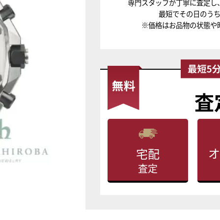
専門スタッフが丁寧に査定し
最短でその日のう
※価格はお品物の状態や
査
オ
宅配
査定