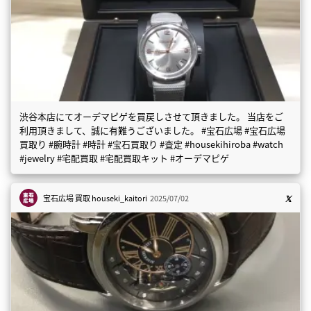
渋谷本店にてオーデマピゲを買戻しさせて頂きました。 当店をご
利用頂きまして、誠に有難うございました。 #宝石広場 #宝石広場
買取り #腕時計 #時計 #宝石買取り #査定 #housekihiroba #watch
#jewelry #宅配買取 #宅配買取キット #オーデマピゲ
宝石広場 買取
houseki_kaitori
2025/07/02