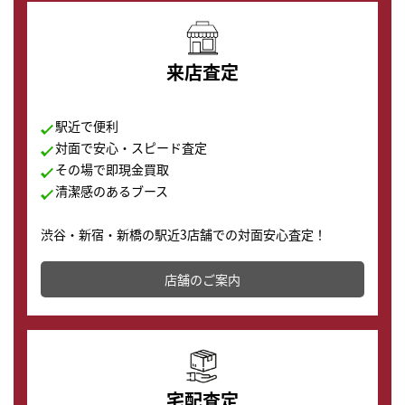
来店査定
駅近で便利
対面で安心・スピード査定
その場で即現金買取
清潔感のあるブース
渋谷・新宿・新橋の駅近3店舗での対面安心査定！
その場で現金買取致します。渋谷本店では、時計販売の
店舗を併設しており、下取りに出してお得に新しい時計
店舗のご案内
の購入もできます♪
宅配査定