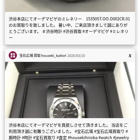
渋谷本店にてオーデマピゲのミレネリー 15350ST.OO.D002CR.01
のお買取りを致しました。 暑い中、ご来店頂きまして誠にありが
とうございます。 ＃渋谷時計 #渋谷買取 #オーデマピゲ #ミレネリ
ー
宝石広場 買取
houseki_kaitori
2025/03/10
渋谷本店にてオーデマピゲを買戻しさせて頂きました。 当店をご
利用頂き誠に有難うございました。 #宝石広場 #宝石広場買取り #
腕時計 #時計 #宝石買取り #査定 #housekihiroba #watch #jewelry