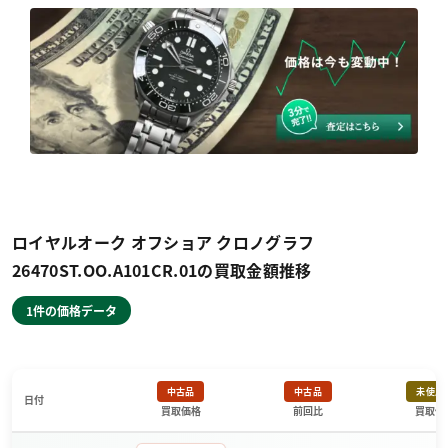
ロイヤルオーク オフショア クロノグラフ
26470ST.OO.A101CR.01の買取金額推移
1件の価格データ
中古品
中古品
未使用
日付
買取価格
前回比
買取価