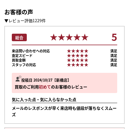
お客様の声
▼レビュー評価1229件
5
★★★★★
★★★★★
総合
★★★★★
★★★★★
来店問い合わせへの対応
満足
★★★★★
★★★★★
査定スピード
満足
★★★★★
★★★★★
買取金額
満足
★★★★★
★★★★★
スタッフの対応
満足
投稿日 2024/10/27
新橋店
買取のご利用
初めて
のお客様のレビュー
気に入った点・気に入らなかった点
メールのレスポンスが早く来店時も値段が落ちなくスムー
ズ