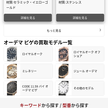
材質:セラミック・イエローゴ
材質:ステンレス
ールド
詳細を見る
詳細を見る
もっと見る
オーデマ ピゲの買取モデル一覧
ロイヤルオーク オフ
ロイヤルオーク
ショア
ミレネリー
ジュール オーデマ
CODE 11.59 バイ オ
その他のモデル
ーデマ ピゲ
キーワード
から探す /
型番
から探す