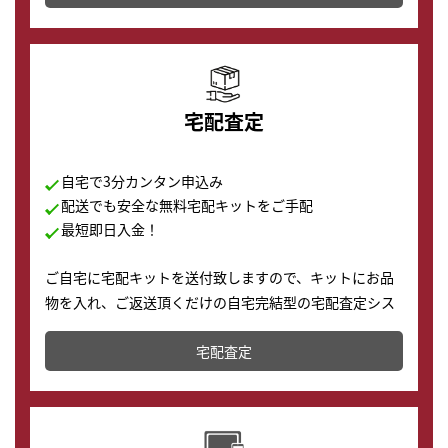
の購入もできます♪
宅配査定
自宅で3分カンタン申込み
配送でも安全な無料宅配キットをご手配
最短即日入金！
ご自宅に宅配キットを送付致しますので、キットにお品
物を入れ、ご返送頂くだけの自宅完結型の宅配査定シス
テムです。
宅配査定
配送でも簡単&安全に査定・買取に出すことが可能で
す。