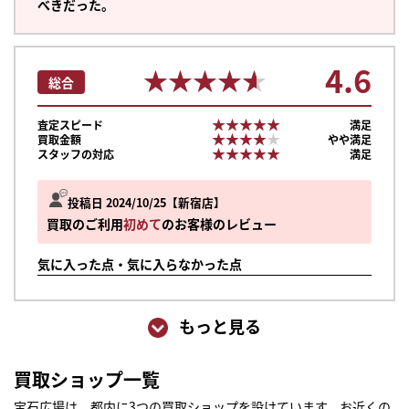
べきだった。
4.6
★★★★★
★★★★★
総合
★★★★★
★★★★★
査定スピード
満足
★★★★★
★★★★★
買取金額
やや満足
★★★★★
★★★★★
スタッフの対応
満足
投稿日 2024/10/25
新宿店
買取のご利用
初めて
のお客様のレビュー
気に入った点・気に入らなかった点
もっと見る
買取ショップ一覧
宝石広場は、都内に3つの買取ショップを設けています。お近くの