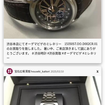
渋谷本店にてオーデマピゲのミレネリー 15350ST.OO.D002CR.01
のお買取りを致しました。 暑い中、ご来店頂きまして誠にありが
とうございます。 ＃渋谷時計 #渋谷買取 #オーデマピゲ #ミレネリ
ー
宝石広場 買取
houseki_kaitori
2025/03/10