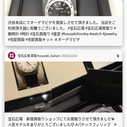
渋谷本店にてオーデマピゲを買戻しさせて頂きました。 当店をご
利用頂き誠に有難うございました。 #宝石広場 #宝石広場買取り #
腕時計 #時計 #宝石買取り #査定 #housekihiroba #watch #jewelry
#宅配買取 #宅配買取キット ＃オーデマピゲ
宝石広場 買取
houseki_kaitori
2024/12/10
宝石広場 新宿買取りショップにてお買取りさせて頂きました💎
人気モデルをありがとうございました😊 #パテックフィリップ #