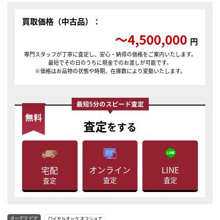
買取価格（中古品）：
〜4,500,000
円
専門スタッフが丁寧に査定し、安心・納得の価格をご案内いたします。
最短でその日のうちに現金でのお渡しが可能です。
※価格はお品物の状態や時期、在庫数により変動いたします。
査定
をする
LINE
オンライン
宅配
査定
査定
査定
オーデマ ピゲ
ロイヤルオーク オフショア