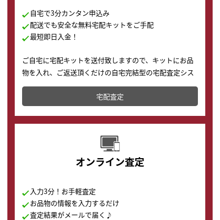
自宅で3分カンタン申込み
配送でも安全な無料宅配キットをご手配
最短即日入金！
ご自宅に宅配キットを送付致しますので、キットにお品
物を入れ、ご返送頂くだけの自宅完結型の宅配査定シス
テムです。
宅配査定
配送でも簡単&安全に査定・買取に出すことが可能で
す。
オンライン査定
入力3分！お手軽査定
お品物の情報を入力するだけ
査定結果がメールで届く♪