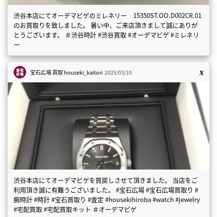
渋谷本店にてオーデマピゲのミレネリー 15350ST.OO.D002CR.01
のお買取りを致しました。 暑い中、ご来店頂きまして誠にありが
とうございます。 ＃渋谷時計 #渋谷買取 #オーデマピゲ #ミレネリ
ー
宝石広場 買取
houseki_kaitori
2025/03/10
渋谷本店にてオーデマピゲを買戻しさせて頂きました。 当店をご
利用頂き誠に有難うございました。 #宝石広場 #宝石広場買取り #
腕時計 #時計 #宝石買取り #査定 #housekihiroba #watch #jewelry
#宅配買取 #宅配買取キット ＃オーデマピゲ