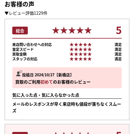
お客様の声
▼レビュー評価1229件
5
★★★★★
★★★★★
総合
★★★★★
★★★★★
来店問い合わせへの対応
満足
★★★★★
★★★★★
査定スピード
満足
★★★★★
★★★★★
買取金額
満足
★★★★★
★★★★★
スタッフの対応
満足
投稿日 2024/10/27
新橋店
買取のご利用
初めて
のお客様のレビュー
気に入った点・気に入らなかった点
メールのレスポンスが早く来店時も値段が落ちなくスムー
ズ