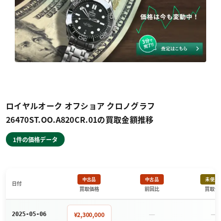
ロイヤルオーク オフショア クロノグラフ
26470ST.OO.A820CR.01の買取金額推移
1件の価格データ
中古品
中古品
未使用
日付
買取価格
前回比
買取価
－
－
¥2,300,000
2025-05-06