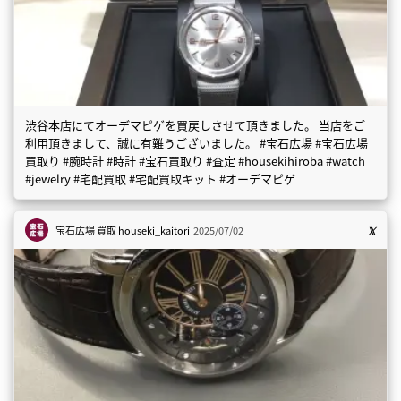
渋谷本店にてオーデマピゲを買戻しさせて頂きました。 当店をご
利用頂きまして、誠に有難うございました。 #宝石広場 #宝石広場
買取り #腕時計 #時計 #宝石買取り #査定 #housekihiroba #watch
#jewelry #宅配買取 #宅配買取キット #オーデマピゲ
宝石広場 買取
houseki_kaitori
2025/07/02