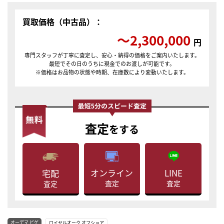
買取価格（中古品）：
〜2,300,000
円
専門スタッフが丁寧に査定し、安心・納得の価格をご案内いたします。
最短でその日のうちに現金でのお渡しが可能です。
※価格はお品物の状態や時期、在庫数により変動いたします。
査定
をする
LINE
オンライン
宅配
査定
査定
査定
オーデマ ピゲ
ロイヤルオーク オフショア