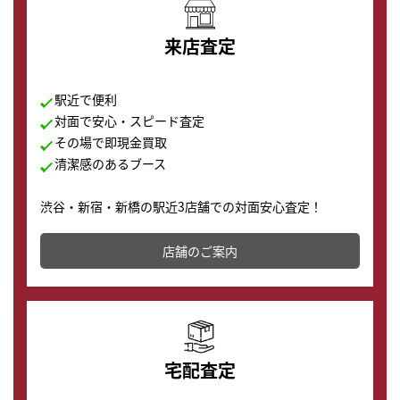
来店査定
駅近で便利
対面で安心・スピード査定
その場で即現金買取
清潔感のあるブース
渋谷・新宿・新橋の駅近3店舗での対面安心査定！
その場で現金買取致します。渋谷本店では、時計販売の
店舗を併設しており、下取りに出してお得に新しい時計
店舗のご案内
の購入もできます♪
宅配査定