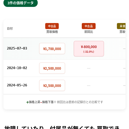
3件の価格データ
中古品
中古品
未使用
日付
買取価格
前回比
買取価
¥-800,000
－
¥1,700,000
2025-07-03
（-32.0%）
－
－
¥2,500,000
2024-10-02
－
－
¥2,500,000
2024-05-26
+
-
価格上昇
価格下落
※ 前回比は直前の記録日との比較です
故障していたり、付属品が無くても 買取でき