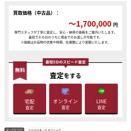
買取価格（中古品）：
〜1,700,000
円
専門スタッフが丁寧に査定し、安心・納得の価格をご案内いたします。
最短でその日のうちに現金でのお渡しが可能です。
※価格はお品物の状態や時期、在庫数により変動いたします。
査定
をする
LINE
オンライン
宅配
査定
査定
査定
オーデマ ピゲ
ロイヤルオーク オフショア