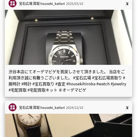
宝石広場 買取
houseki_kaitori
2025/03/10
渋谷本店にてオーデマピゲを買戻しさせて頂きました。 当店をご
利用頂き誠に有難うございました。 #宝石広場 #宝石広場買取り #
腕時計 #時計 #宝石買取り #査定 #housekihiroba #watch #jewelry
#宅配買取 #宅配買取キット ＃オーデマピゲ
宝石広場 買取
houseki_kaitori
2024/12/10