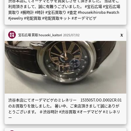
渋谷本店にてオーデマピゲを買戻しさせて頂きました。 当店をご
利用頂きまして、誠に有難うございました。 #宝石広場 #宝石広場
買取り #腕時計 #時計 #宝石買取り #査定 #housekihiroba #watch
#jewelry #宅配買取 #宅配買取キット #オーデマピゲ
宝石広場 買取
houseki_kaitori
2025/07/02
渋谷本店にてオーデマピゲのミレネリー 15350ST.OO.D002CR.01
のお買取りを致しました。 暑い中、ご来店頂きまして誠にありが
とうございます。 ＃渋谷時計 #渋谷買取 #オーデマピゲ #ミレネリ
ー