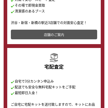
その場で即現金買取
清潔感のあるブース
渋谷・新宿・新橋の駅近3店舗での対面安心査定！
その場で現金買取致します。渋谷本店では、時計販売の
店舗を併設しており、下取りに出してお得に新しい時計
店舗のご案内
の購入もできます♪
宅配査定
自宅で3分カンタン申込み
配送でも安全な無料宅配キットをご手配
最短即日入金！
ご自宅に宅配キットを送付致しますので、キットにお品