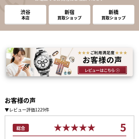
渋谷
新宿
新橋
本店
買取ショップ
買取ショップ
お客様の声
▼レビュー評価1229件
5
★★★★★
★★★★★
総合