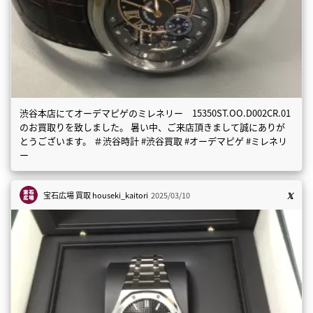
渋谷本店にてオーデマピゲのミレネリー 15350ST.OO.D002CR.01
のお買取りを致しました。 暑い中、ご来店頂きまして誠にありが
とうございます。 ＃渋谷時計 #渋谷買取 #オーデマピゲ #ミレネリ
ー
宝石広場 買取
houseki_kaitori
2025/03/10