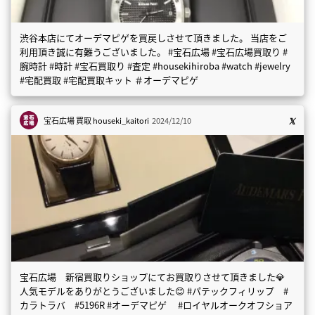
渋谷本店にてオーデマピゲを買戻しさせて頂きました。 当店をご
利用頂き誠に有難うございました。 #宝石広場 #宝石広場買取り #
腕時計 #時計 #宝石買取り #査定 #housekihiroba #watch #jewelry
#宅配買取 #宅配買取キット ＃オーデマピゲ
宝石広場 買取
houseki_kaitori
2024/12/10
宝石広場 新宿買取りショップにてお買取りさせて頂きました💎
人気モデルをありがとうございました😊 #パテックフィリップ #
カラトラバ #5196R #オーデマピゲ #ロイヤルオークオフショア