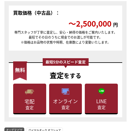
買取価格（中古品）：
〜2,500,000
円
専門スタッフが丁寧に査定し、安心・納得の価格をご案内いたします。
最短でその日のうちに現金でのお渡しが可能です。
※価格はお品物の状態や時期、在庫数により変動いたします。
査定
をする
LINE
オンライン
宅配
査定
査定
査定
オーデマ ピゲ
ロイヤルオーク オフショア