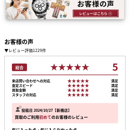
お客様の声
▼レビュー評価1229件
5
★★★★★
★★★★★
総合
★★★★★
★★★★★
来店問い合わせへの対応
満足
★★★★★
★★★★★
査定スピード
満足
★★★★★
★★★★★
買取金額
満足
★★★★★
★★★★★
スタッフの対応
満足
投稿日 2024/10/27
新橋店
買取のご利用
初めて
のお客様のレビュー
気に入った点・気に入らなかった点